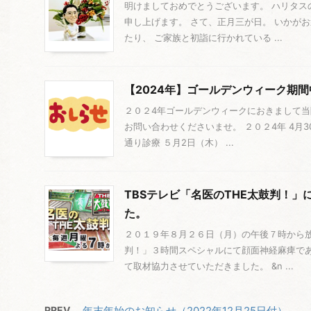
明けましておめでとうございます。 ハリタス
申し上げます。 さて、正月三が日。 いかが
たり、 ご家族と初詣に行かれている ...
【2024年】ゴールデンウィーク期
２０２4年ゴールデンウィークにおきまして当
お問い合わせくださいませ。 ２０２4年 4月3
通り診療 ５月2日（木） ...
TBSテレビ「名医のTHE太鼓判！
た。
２０１９年８月２６日（月）の午後７時から放送
判！」３時間スペシャルにて顔面神経麻痺で
て取材協力させていただきました。 &n ...
PREV
年末年始のお知らせ（2022年12月25日付）