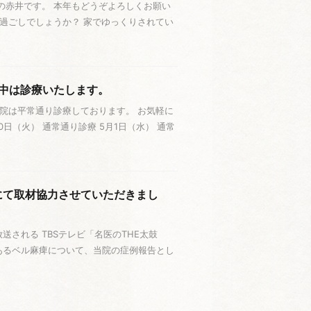
の赤井です。 本年もどうぞよろしくお願い
お過ごしでしょうか？ 家でゆっくりされてい
間中は診療いたします。
院は平常通り診療しております。 お気軽に
0日（火） 通常通り診療 5月1日（水） 通常
」にて取材協力させていただきまし
される TBSテレビ「名医のTHE太鼓
あるベル麻痺について、当院の症例報告とし