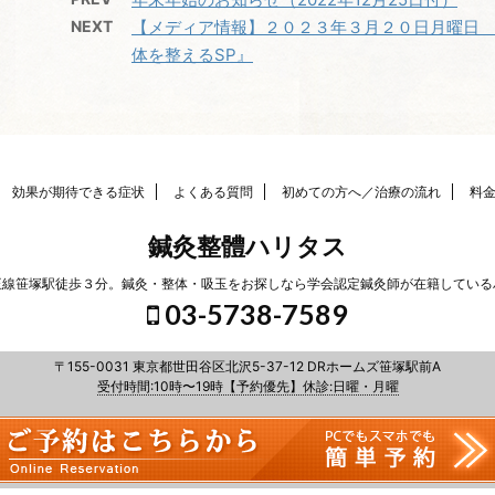
NEXT
【メディア情報】２０２３年３月２０日月曜日 
体を整えるSP』
効果が期待できる症状
よくある質問
初めての方へ／治療の流れ
料
鍼灸整體ハリタス
王線笹塚駅徒歩３分。鍼灸・整体・吸玉をお探しなら学会認定鍼灸師が在籍している
03-5738-7589
〒155-0031 東京都世田谷区北沢5-37-12 DRホームズ笹塚駅前A
受付時間:10時〜19時【予約優先】休診:日曜・月曜