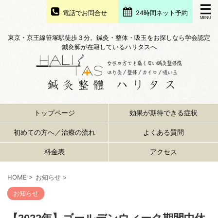
電話でお問合せ
24時間ネット予約
東京・京王線笹塚駅徒歩３分。鍼灸・整体・吸玉をお探しなら学会認定
鍼灸師が在籍しているハリタスへ
トップページ
効果が期待できる症状
初めての方へ／治療の流れ
よくある質問
料金表
アクセス
HOME
>
お知らせ
>
お知らせ