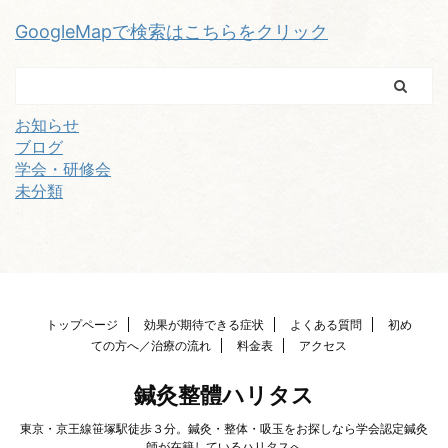
GoogleMapで検索はこちらをクリック
お知らせ
ブログ
学会・研修会
未分類
トップページ
効果が期待できる症状
よくある質問
初め
ての方へ／治療の流れ
料金表
アクセス
鍼灸整體ハリタス
東京・京王線笹塚駅徒歩３分。鍼灸・整体・吸玉をお探しなら学会認定鍼灸
師が在籍しているハリタスへ